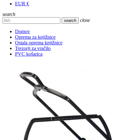
EUR €
search
close
search
Domov
Oprema za knjižnice
Ostala oprema knjižnice
Trezorji za vračilo
PVC košarica