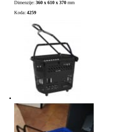
Dimenzije:
360 x 610 x 370
mm
Koda:
4259