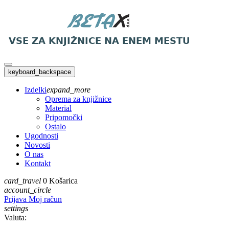
keyboard_backspace
Izdelki
expand_more
Oprema za knjižnice
Material
Pripomočki
Ostalo
Ugodnosti
Novosti
O nas
Kontakt
card_travel
0
Košarica
account_circle
Prijava
Moj račun
settings
Valuta: