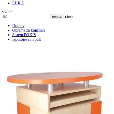
EUR €
search
close
search
Domov
Oprema za knjižnice
Sistem FOXIS
Izposojevalni pult