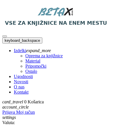
keyboard_backspace
Izdelki
expand_more
Oprema za knjižnice
Material
Pripomočki
Ostalo
Ugodnosti
Novosti
O nas
Kontakt
card_travel
0
Košarica
account_circle
Prijava
Moj račun
settings
Valuta: