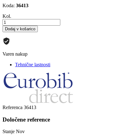
Koda:
36413
Kol.
Dodaj v košarico
Varen nakup
Tehnične lastnosti
Referenca
36413
Določene reference
Stanje
Nov