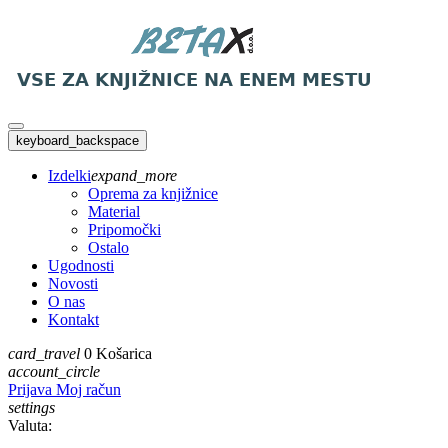
keyboard_backspace
Izdelki
expand_more
Oprema za knjižnice
Material
Pripomočki
Ostalo
Ugodnosti
Novosti
O nas
Kontakt
card_travel
0
Košarica
account_circle
Prijava
Moj račun
settings
Valuta: