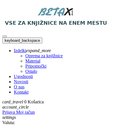
keyboard_backspace
Izdelki
expand_more
Oprema za knjižnice
Material
Pripomočki
Ostalo
Ugodnosti
Novosti
O nas
Kontakt
card_travel
0
Košarica
account_circle
Prijava
Moj račun
settings
Valuta: