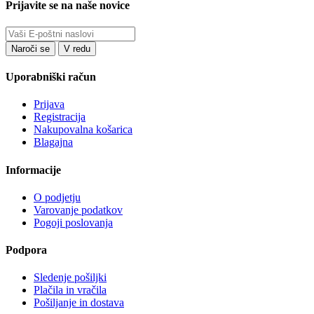
Prijavite se na naše novice
Uporabniški račun
Prijava
Registracija
Nakupovalna košarica
Blagajna
Informacije
O podjetju
Varovanje podatkov
Pogoji poslovanja
Podpora
Sledenje pošiljki
Plačila in vračila
Pošiljanje in dostava