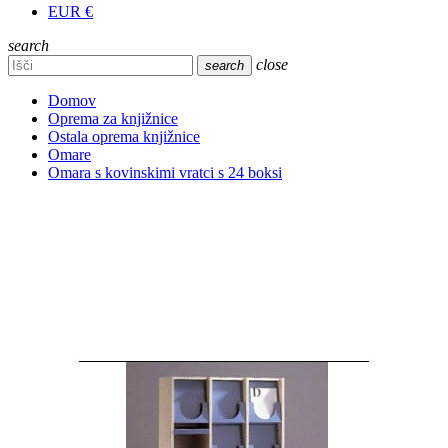
EUR €
search
close
search
Domov
Oprema za knjižnice
Ostala oprema knjižnice
Omare
Omara s kovinskimi vratci s 24 boksi