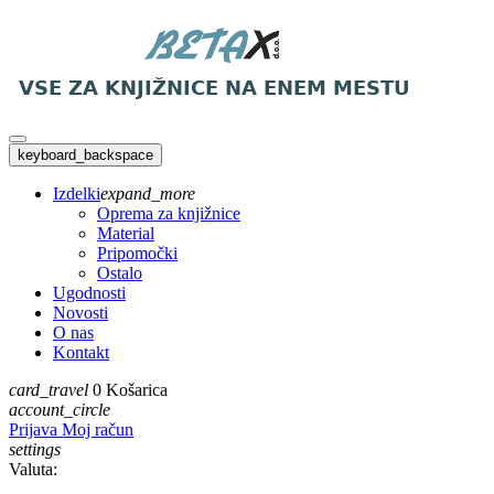
keyboard_backspace
Izdelki
expand_more
Oprema za knjižnice
Material
Pripomočki
Ostalo
Ugodnosti
Novosti
O nas
Kontakt
card_travel
0
Košarica
account_circle
Prijava
Moj račun
settings
Valuta: