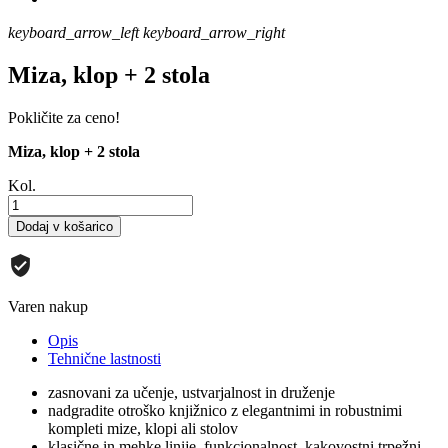
keyboard_arrow_left
keyboard_arrow_right
Miza, klop + 2 stola
Pokličite za ceno!
Miza, klop + 2 stola
Kol.
Dodaj v košarico
Varen nakup
Opis
Tehnične lastnosti
zasnovani za učenje, ustvarjalnost in druženje
nadgradite otroško knjižnico z elegantnimi in robustnimi
kompleti mize, klopi ali stolov
klasične in mehke linije, funkcionalnost, kakovostni trpežni