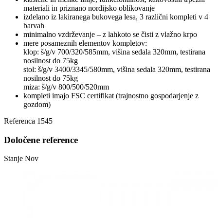
materiali in priznano nordijsko oblikovanje
izdelano iz lakiranega bukovega lesa, 3 različni kompleti v 4
barvah
minimalno vzdrževanje – z lahkoto se čisti z vlažno krpo
mere posameznih elementov kompletov:
klop: š/g/v 700/320/585mm, višina sedala 320mm, testirana
nosilnost do 75kg
stol: š/g/v 3400/3345/580mm, višina sedala 320mm, testirana
nosilnost do 75kg
miza: š/g/v 800/500/520mm
kompleti imajo FSC certifikat (trajnostno gospodarjenje z
gozdom)
Referenca
1545
Določene reference
Stanje
Nov