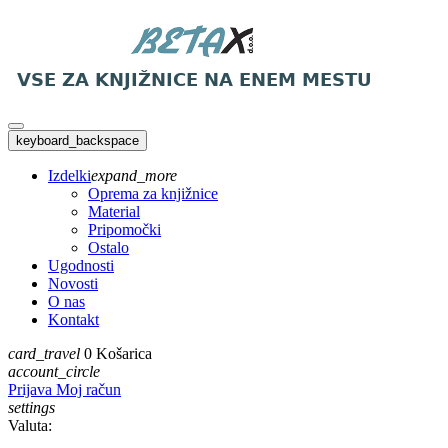
keyboard_backspace
Izdelki
expand_more
Oprema za knjižnice
Material
Pripomočki
Ostalo
Ugodnosti
Novosti
O nas
Kontakt
card_travel
0
Košarica
account_circle
Prijava
Moj račun
settings
Valuta: