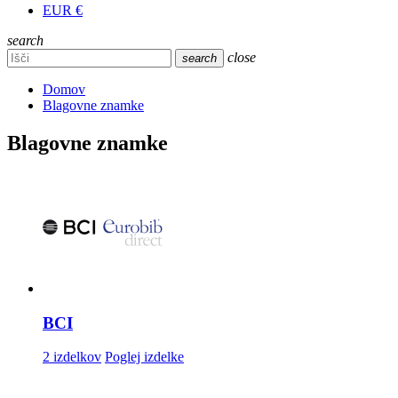
EUR €
search
close
search
Domov
Blagovne znamke
Blagovne znamke
BCI
2 izdelkov
Poglej izdelke