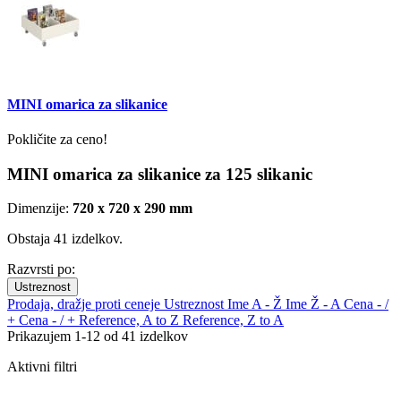
MINI omarica za slikanice
Pokličite za ceno!
MINI omarica za slikanice za 125 slikani
c
Dimenzije:
720 x 720 x 290 mm
Obstaja 41 izdelkov.
Razvrsti po:
Ustreznost
Prodaja, dražje proti ceneje
Ustreznost
Ime A - Ž
Ime Ž - A
Cena - /
+
Cena - / +
Reference, A to Z
Reference, Z to A
Prikazujem 1-12 od 41 izdelkov
Aktivni filtri