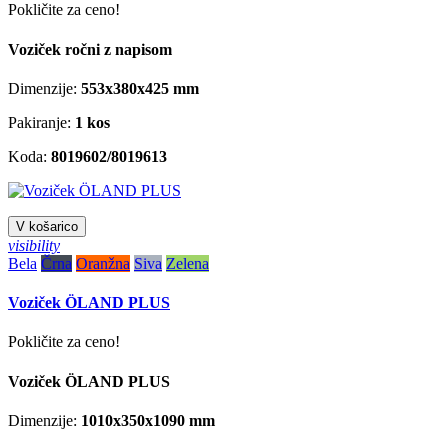
Pokličite za ceno!
Voziček ročni z napisom
Dimenzije:
553x380x425
mm
Pakiranje:
1 kos
Koda:
8019602/8019613
V košarico
visibility
Bela
Črna
Oranžna
Siva
Zelena
Voziček ÖLAND PLUS
Pokličite za ceno!
Voziček ÖLAND PLUS
Dimenzije:
1010x350x1090
mm