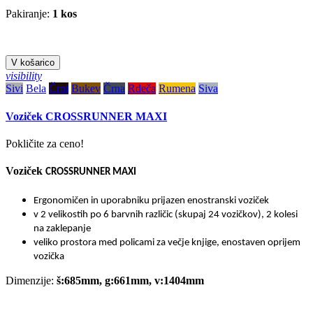
Pakiranje:
1 kos
V košarico
visibility
Sivi
Bela
Črni
Bukev
Črna
Rdeča
Rumena
Siva
Voziček CROSSRUNNER MAXI
Pokličite za ceno!
Voziček
CROSSRUNNER MAXI
Ergonomičen in uporabniku prijazen enostranski voziček
v 2 velikostih po 6 barvnih različic (skupaj 24 vozičkov), 2 kolesi
na zaklepanje
veliko prostora med policami za večje knjige, enostaven oprijem
vozička
Dimenzije:
š:685mm, g:661mm, v:1404mm