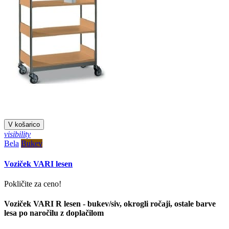
V košarico
visibility
Bela
Bukev
Voziček VARI lesen
Pokličite za ceno!
Voziček VARI R lesen - bukev/siv, okrogli ročaji, ostale barve
lesa po naročilu z doplačilom