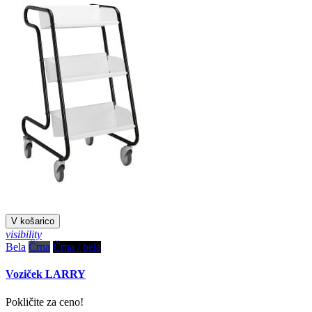
V košarico
visibility
Bela
Črna
Črna / bela
Voziček LARRY
Pokličite za ceno!