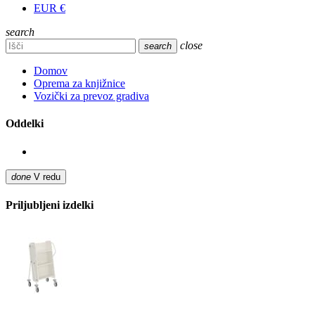
EUR €
search
close
search
Domov
Oprema za knjižnice
Vozički za prevoz gradiva
Oddelki
done
V redu
Priljubljeni izdelki