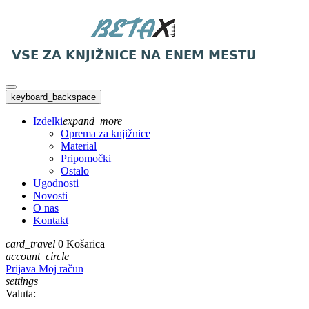
keyboard_backspace
Izdelki
expand_more
Oprema za knjižnice
Material
Pripomočki
Ostalo
Ugodnosti
Novosti
O nas
Kontakt
card_travel
0
Košarica
account_circle
Prijava
Moj račun
settings
Valuta: