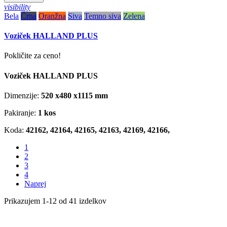
visibility
Bela
Črna
Oranžna
Siva
Temno siva
Zelena
Voziček HALLAND PLUS
Pokličite za ceno!
Voziček HALLAND PLUS
Dimenzije:
520 x480 x1115
mm
Pakiranje:
1 kos
Koda:
42162, 42164, 42165, 42163,
42169, 42166,
1
2
3
4
Naprej
Prikazujem 1-12 od 41 izdelkov