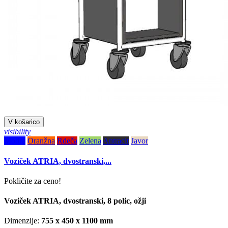
V košarico
visibility
Modra
Oranžna
Rdeča
Zelena
Antracit
Javor
Voziček ATRIA, dvostranski,...
Pokličite za ceno!
Voziček ATRIA, dvostranski, 8 polic, ožji
Dimenzije:
755 x 450 x 1100
mm