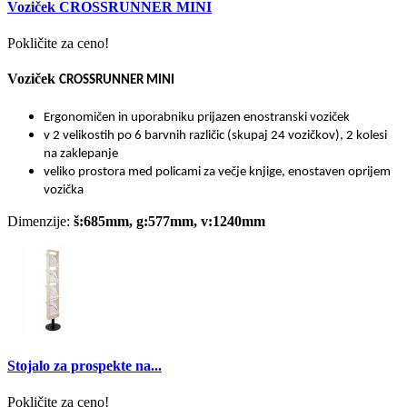
Voziček CROSSRUNNER MINI
Pokličite za ceno!
Voziček
CROSSRUNNER MINI
Ergonomičen in uporabniku prijazen enostranski voziček
v 2 velikostih po 6 barvnih različic (skupaj 24 vozičkov), 2 kolesi
na zaklepanje
veliko prostora med policami za večje knjige, enostaven oprijem
vozička
Dimenzije:
š:685mm, g:577mm, v:1240mm
Stojalo za prospekte na...
Pokličite za ceno!