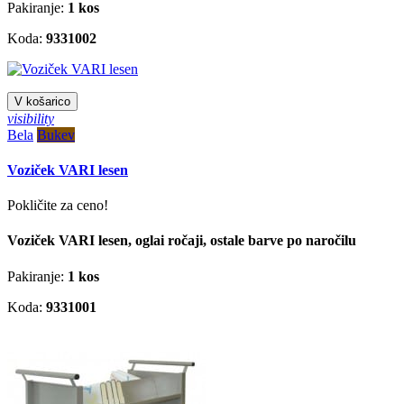
Pakiranje:
1 kos
Koda:
9331002
V košarico
visibility
Bela
Bukev
Voziček VARI lesen
Pokličite za ceno!
Voziček VARI lesen, oglai ročaji, ostale barve po naročilu
Pakiranje:
1 kos
Koda:
9331001