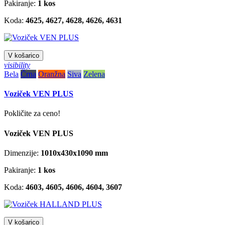
Pakiranje:
1 kos
Koda:
4625, 4627, 4628, 4626, 4631
V košarico
visibility
Bela
Črna
Oranžna
Siva
Zelena
Voziček VEN PLUS
Pokličite za ceno!
Voziček VEN PLUS
Dimenzije:
1010x430x1090
mm
Pakiranje:
1 kos
Koda:
4603, 4605, 4606, 4604, 3607
V košarico