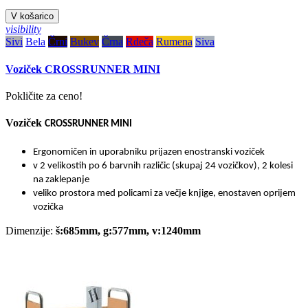
V košarico
visibility
Sivi
Bela
Črni
Bukev
Črna
Rdeča
Rumena
Siva
Voziček CROSSRUNNER MINI
Pokličite za ceno!
Voziček
CROSSRUNNER MINI
Ergonomičen in uporabniku prijazen enostranski voziček
v 2 velikostih po 6 barvnih različic (skupaj 24 vozičkov), 2 kolesi
na zaklepanje
veliko prostora med policami za večje knjige, enostaven oprijem
vozička
Dimenzije:
š:685mm, g:577mm, v:1240mm